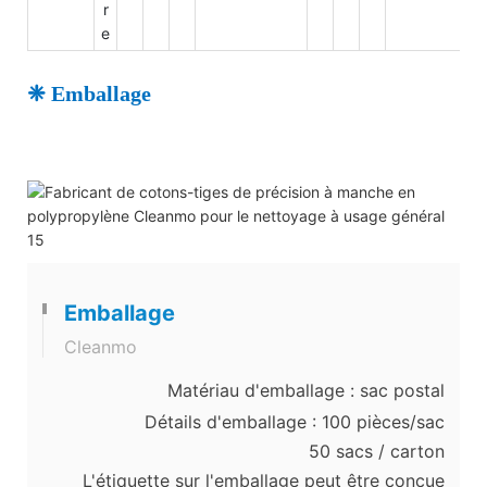
r
e
❈ Emballage
Emballage
Cleanmo
Matériau d'emballage : sac postal
Détails d'emballage : 100 pièces/sac
50 sacs / carton
L'étiquette sur l'emballage peut être conçue