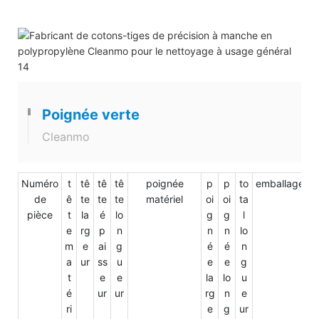
Poignée verte
Cleanmo
Numéro
t
tê
tê
tê
poignée
p
p
to
emballage
de
ê
te
te
te
matériel
oi
oi
ta
pièce
t
la
é
lo
g
g
l
e
rg
p
n
n
n
lo
m
e
ai
g
é
é
n
a
ur
ss
u
e
e
g
t
e
e
la
lo
u
é
ur
ur
rg
n
e
ri
e
g
ur