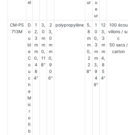
el
ur
u
e
ur
CM-PS
D
1
3,
2
polypropylène
5,
1
12
100 écou
713M
o
2,
0
3,
8
0
3,
villons / sa
u
3
m
0
m
0,
3
c
bl
m
m
m
m
3
m
50 sacs /
e
m
0,
m
0,
m
m
carton
C
0,
11
0,
2
m
4,
o
4
8"
9
2
3,
8
u
8
0
8"
9
5
c
4"
6"
4
4"
h
9"
e
M
ic
r
o
fi
b