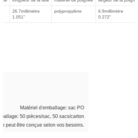
tête
longueur de la tête
matériel de poignée
largeur de la poigné
26.7millimètre
polypropylène
6.9millimètre
1.051"
0.272"
Matériel d'emballage: sac PO
mballage: 50 pièces/sac, 50 sacs/carton
age peut être conçue selon vos besoins.