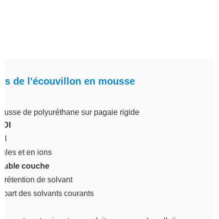
ues de l'écouvillon en mousse
ousse de polyuréthane sur pagaie rigide
 EDI
til
cules et en ions
ouble couche
 rétention de solvant
upart des solvants courants
t