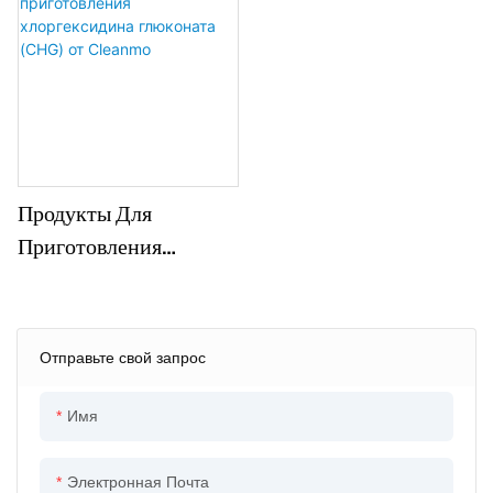
Аппликатор Для
Хлоргексидину
Пустых Тампонов.
Глюконату С Круглой
Головкой
Продукты Для
Приготовления
Хлоргексидина
Глюконата (CHG) От
Cleanmo
Отправьте свой запрос
Имя
Электронная Почта