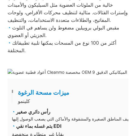
خالية من الملوثات العضوية مثل السيليكون والأميدات
وإسترات الفثالات. مثالية لتنظيف محركات الأقراص، ولوحات
المفاتيح، والطلاءات متعددة الاستخدامات، والتنظيف.
مقبض البولي بروبيلين مضغوط ولن يساهم في التلوث
◔
الجزيئي أو العضوي.
أكثر من 100 نوع من المسحات يمكنها تلبية تطبيقاتك
◔
المختلفة.
ميزات مسحة الرغوة
كلينمو
رأس دائري صغير
◔
تنظيف المناطق الصغيرة والمشقوقة والأماكن التي يصعب الوصول إليها
يتم غسله بماء نقي EDI
◔
بقايا غير متطايرة منخفضة