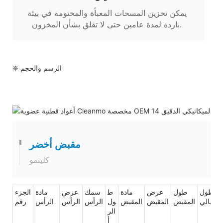
يمكن تخزين المسحات المعبأة والمختومة في بيئة
باردة لمدة عامين حتى لا تقلق بشأن المخزون.
❈ الرسم والحجم
مقبض أخضر
كلينمو
الطول
طول
عرض
مادة
ط
سمك
عرض
مادة
الجزء
لإجمالي
المقبض
المقبض
المقبض
ول
الرأس
الرأس
الرأس
رقم
الر
أ