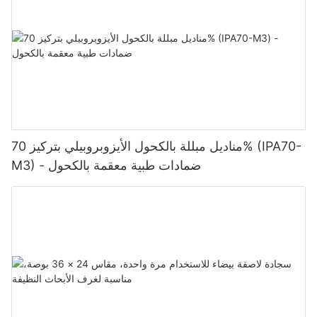
مناديل مبللة بالكحول الأيزوبروبيلي بتركيز 70% (IPA70-
M3) - ضمادات طبية معقمة بالكحول