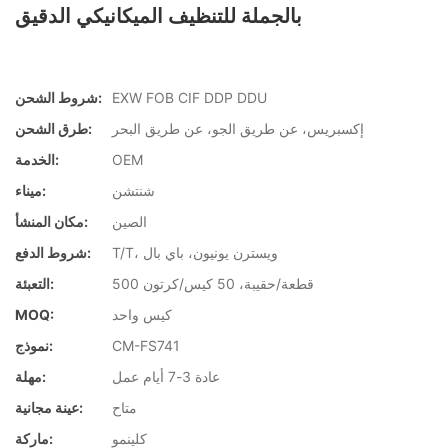
بالجملة للتنظيف الميكانيكي الدقيق
EXW FOB CIF DDP DDU
شروط الشحن:
إكسبريس، عن طريق الجو، عن طريق البحر
طرق الشحن:
OEM
الخدمة:
شنتشن
ميناء:
الصين
مكان المنشأ:
T/T، ويسترن يونيون، باي بال
شروط الدفع:
500 قطعة/حقيبة، 50 كيس/كرتون
التعبئة:
كيس واحد
MOQ:
CM-FS741
نموذج:
عادة 3-7 أيام عمل
مهلة:
متاح
عينة مجانية:
كلينمو
ماركة: