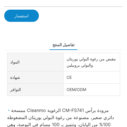
استفسار
تفاصيل المنتج
مقبض من رغوة البولي يوريثان
المواد
والبولي بروبيلين
CE
شهادة
OEM/ODM
التوافر
ممسحة Cleanmo الرغوية CM-FS741 مزودة برأس
◔
دائري صغير، مصنوعة من رغوة البولي يوريثان المضغوطة
100% من اليابان، وتتميز بـ 100 مسام في البوصة، وهي