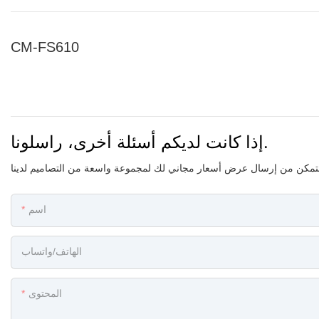
CM-FS610
إذا كانت لديكم أسئلة أخرى، راسلونا.
اسم
الهاتف/واتساب
المحتوى