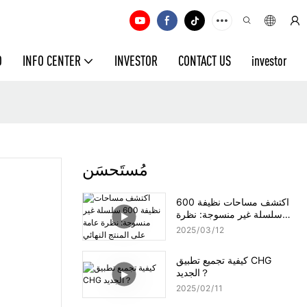
O
INFO CENTER
INVESTOR
CONTACT US
investor
مُستَحسَن
اكتشف مساحات نظيفة 600
سلسلة غير منسوجة: نظرة
عامة على المنتج النهائي
2025
03
12
كيفية تجميع تطبيق CHG
الجديد？
2025
02
11