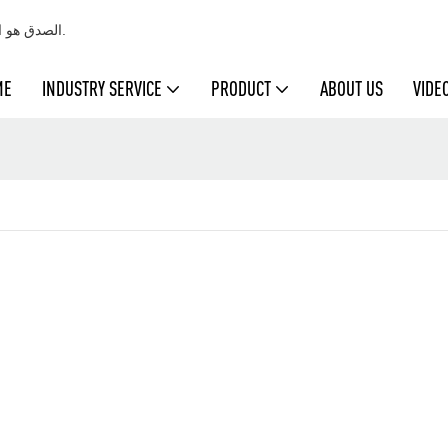
تعتبر شركة Cleanmo الصدق هو الأساس وتتعامل مع العملاء بصدق عند تقديم الخدمات.
ME
INDUSTRY SERVICE
PRODUCT
ABOUT US
VIDE