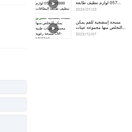
057 لوازم تنظيف طابعة
البطاقات
2024
01
23
مسحة إسفنجية للفم يمكن
التخلص منها مجموعة عينات
طبية مسحة رغوية CM-
2023
12
07
MFS740