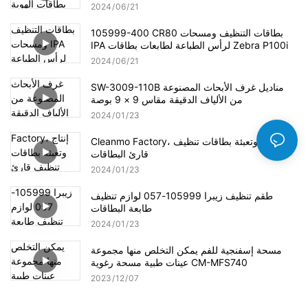
2024
06
21
105999-400 CR80 بطاقات التنظيف ومسحات
IPA لرأس الطباعة لطابعات بطاقات Zebra P100i
2024
06
21
SW-3009-110B مناديل غرف الأبحاث المصنوعة
من الألياف الدقيقة مقاس 9 × 9 بوصة
2024
01
23
Cleanmo Factory، إنتاج وتعبئة بطاقات تنظيف
قارئ البطاقات
2024
01
23
طقم تنظيف زيبرا 105999-057 لوازم تنظيف
طابعة البطاقات
2024
01
23
مسحة إسفنجية للفم يمكن التخلص منها مجموعة
عينات طبية مسحة رغوية CM-MFS740
2023
12
07