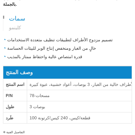
بالجملة.
سمات
كلينمو
◔
تصميم مزدوج الأطراف لتطبيقات تنظيف متعددة الاستخدامات
◔
خالٍ من الغبار ومنخفض إنتاج الوبر للبيئات الحساسة
◔
قدرة امتصاص عالية واحتفاظ ممتاز بالمذيب
وصف المنتج
ن الغبار، 3 بوصات، أعواد خشبية، عبوة كبيرة
اسم المنتج
مسحات-78
P/N
3 بوصات
طول
100 قطعة/كيس، 240 كيس/كرتونة
طَرد
❈ التفاصيل الفنية