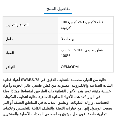
تفاصيل المنتج
100 قطعة/كيس، 240 كيس/
التعبئة والتغليف
كرتونة
3 بوصات
طول
قطن طبيعي 100% + خشب
المواد
100%
OEM/ODM
التوافر
أعواد قطنية SWABS-78 خالية من الغبار، مصممة للتنظيف الدقيق في
البيئات الصناعية والإلكترونية. مصنوعة من قطن طبيعي عالي الجودة وأعواد
خشبية متينة، توفر هذه الأعواد القطنية ذات الطرفين امتصاصًا ممتازًا وقلة
في الوبر. تُعد هذه الأعواد القطنية الصناعية مثالية لتنظيف المكونات
الحساسة، وإزالة الملوثات، وتطبيق المذيبات في المناطق الضيقة أو التي
يصعب الوصول إليها. مع خيارات التعبئة والتغليف القابلة للتخصيص وعلامات
تجارية خاصة، فهي حل موثوق به لمصنعي المعدات الأصلية والمشترين