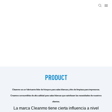
PRODUCT
Cleanmo es un fabricante líder de hisopos para salas blancas y kits de limpieza para impresoras.
Creamos consumibles de alta calidad para salas blancas que satisfacen las necesidades de nuestros
clientes.
La marca Cleanmo tiene cierta influencia a nivel