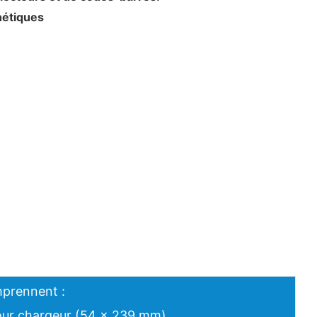
nétiques
mprennent :
our chargeur (54 x 239 mm),