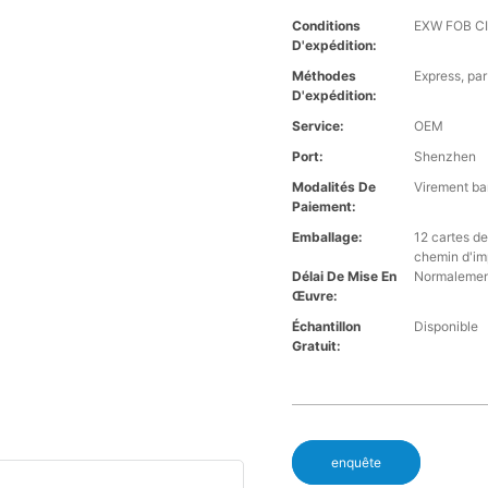
Conditions
EXW FOB C
D'expédition:
Méthodes
Express, par
D'expédition:
Service:
OEM
Port:
Shenzhen
Modalités De
Virement ba
Paiement:
Emballage:
12 cartes d
chemin d'im
Délai De Mise En
Normalement
Œuvre:
Échantillon
Disponible
Gratuit:
enquête