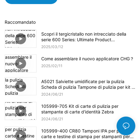
Raccomandato
Scopri il tergicristallo non intrecciato della
serie 600 Series: Ultimate Product
Panoramica
2025
03
12
Come assemblare il nuovo applicatore CHG？
2025
02
11
A5021 Salviette umidificate per la pulizia
Scheda di pulizia Tampone di pulizia per kit di
pulizia Evolis
2024
06
21
105999-705 Kit di carte di pulizia per
stampante di carte d'identità Zebra
2024
06
21
105999-400 CR80 Tamponi IPA per pulizia
carte e testine di stampa per stampanti per