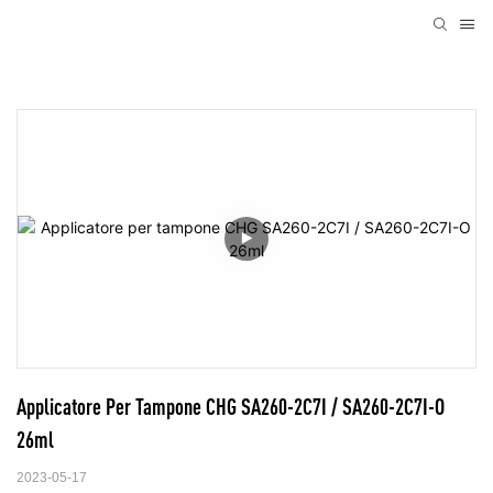
Applicatore Per Tampone CHG SA260-2C7I / SA260-2C7I-O 
26ml
2023-05-17