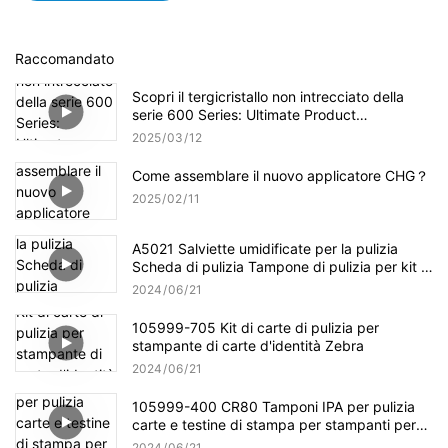
Raccomandato
Scopri il tergicristallo non intrecciato della
serie 600 Series: Ultimate Product
Panoramica
2025
03
12
Come assemblare il nuovo applicatore CHG？
2025
02
11
A5021 Salviette umidificate per la pulizia
Scheda di pulizia Tampone di pulizia per kit di
pulizia Evolis
2024
06
21
105999-705 Kit di carte di pulizia per
stampante di carte d'identità Zebra
2024
06
21
105999-400 CR80 Tamponi IPA per pulizia
carte e testine di stampa per stampanti per
carte Zebra P100i
2024
06
21