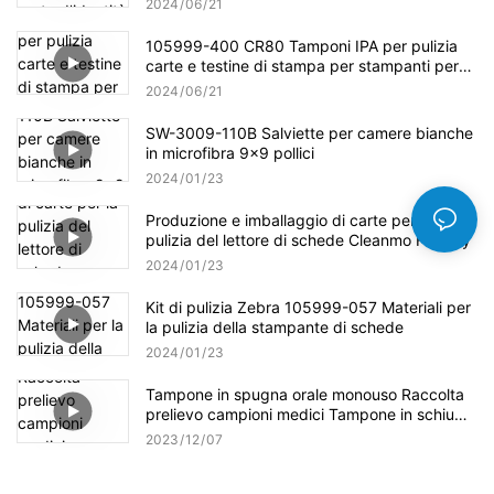
2024
06
21
105999-400 CR80 Tamponi IPA per pulizia
carte e testine di stampa per stampanti per
carte Zebra P100i
2024
06
21
SW-3009-110B Salviette per camere bianche
in microfibra 9x9 pollici
2024
01
23
Produzione e imballaggio di carte per la
pulizia del lettore di schede Cleanmo Factory
2024
01
23
Kit di pulizia Zebra 105999-057 Materiali per
la pulizia della stampante di schede
2024
01
23
Tampone in spugna orale monouso Raccolta
prelievo campioni medici Tampone in schiuma
CM-MFS740
2023
12
07