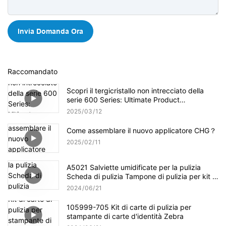
Invia Domanda Ora
Raccomandato
Scopri il tergicristallo non intrecciato della
serie 600 Series: Ultimate Product
Panoramica
2025
03
12
Come assemblare il nuovo applicatore CHG？
2025
02
11
A5021 Salviette umidificate per la pulizia
Scheda di pulizia Tampone di pulizia per kit di
pulizia Evolis
2024
06
21
105999-705 Kit di carte di pulizia per
stampante di carte d'identità Zebra