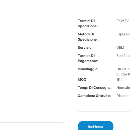
Termini Di
EXW FO
Spedizione:
Metodi Di
Espresso
Spedizione:
Servizio:
OEM
Termini Di
Bonifico
Pagamento:
Imballaggio:
Un kit i
pulizia 
MOQ:
1Kit
Tempi Di Consegna:
Normalme
Campione Gratuito:
Disponib
inchiesta