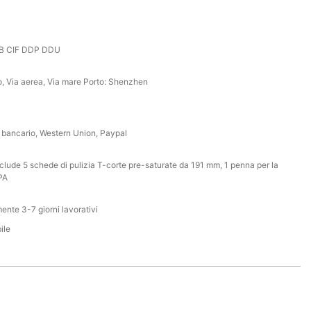
B CIF DDP DDU
, Via aerea, Via mare Porto: Shenzhen
 bancario, Western Union, Paypal
nclude 5 schede di pulizia T-corte pre-saturate da 191 mm, 1 penna per la
IPA
nte 3-7 giorni lavorativi
ile