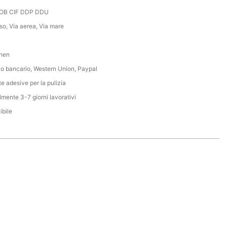
OB CIF DDP DDU
so, Via aerea, Via mare
hen
co bancario, Western Union, Paypal
te adesive per la pulizia
mente 3-7 giorni lavorativi
ibile