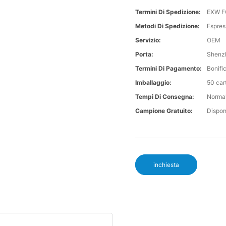
Termini Di Spedizione:
EXW F
Metodi Di Spedizione:
Espres
Servizio:
OEM
Porta:
Shenz
Termini Di Pagamento:
Bonifi
Imballaggio:
50 car
Tempi Di Consegna:
Normal
Campione Gratuito:
Dispon
inchiesta