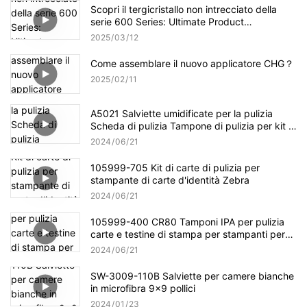
Scopri il tergicristallo non intrecciato della
serie 600 Series: Ultimate Product
Panoramica
2025
03
12
Come assemblare il nuovo applicatore CHG？
2025
02
11
A5021 Salviette umidificate per la pulizia
Scheda di pulizia Tampone di pulizia per kit di
pulizia Evolis
2024
06
21
105999-705 Kit di carte di pulizia per
stampante di carte d'identità Zebra
2024
06
21
105999-400 CR80 Tamponi IPA per pulizia
carte e testine di stampa per stampanti per
carte Zebra P100i
2024
06
21
SW-3009-110B Salviette per camere bianche
in microfibra 9x9 pollici
2024
01
23