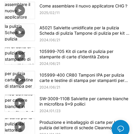
Come assemblare il nuovo applicatore CHG？
2025
02
11
A5021 Salviette umidificate per la pulizia
Scheda di pulizia Tampone di pulizia per kit di
pulizia Evolis
2024
06
21
105999-705 Kit di carte di pulizia per
stampante di carte d'identità Zebra
2024
06
21
105999-400 CR80 Tamponi IPA per pulizia
carte e testine di stampa per stampanti per
carte Zebra P100i
2024
06
21
SW-3009-110B Salviette per camere bianche
in microfibra 9x9 pollici
2024
01
23
Produzione e imballaggio di carte per la
pulizia del lettore di schede Cleanmo Factory