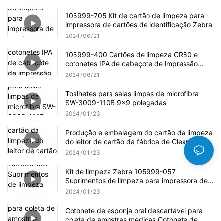
105999-705 Kit de cartão de limpeza para
impressora de cartões de identificação Zebra
2024
06
21
105999-400 Cartões de limpeza CR80 e
cotonetes IPA de cabeçote de impressão
para impressoras de cartões Zebra P100i
2024
06
21
Toalhetes para salas limpas de microfibra
SW-3009-110B 9x9 polegadas
2024
01
23
Produção e embalagem do cartão da limpeza
do leitor de cartão da fábrica de Cleanmo
2024
01
23
Kit de limpeza Zebra 105999-057
Suprimentos de limpeza para impressora de
cartões
2024
01
23
Cotonete de esponja oral descartável para
coleta de amostras médicas Cotonete de