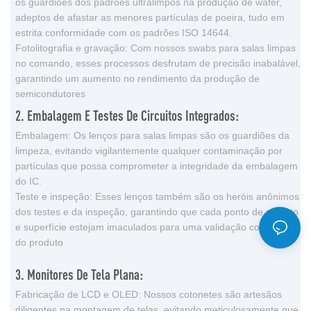
os guardiões dos padrões ultralimpos na produção de wafer,
adeptos de afastar as menores partículas de poeira, tudo em
estrita conformidade com os padrões ISO 14644.
Fotolitografia e gravação: Com nossos swabs para salas limpas
no comando, esses processos desfrutam de precisão inabalável,
garantindo um aumento no rendimento da produção de
semicondutores
2. Embalagem E Testes De Circuitos Integrados:
Embalagem: Os lenços para salas limpas são os guardiões da
limpeza, evitando vigilantemente qualquer contaminação por
partículas que possa comprometer a integridade da embalagem
do IC.
Teste e inspeção: Esses lenços também são os heróis anônimos
dos testes e da inspeção, garantindo que cada ponto de contato
e superfície estejam imaculados para uma validação confiável
do produto
3. Monitores De Tela Plana:
Fabricação de LCD e OLED: Nossos cotonetes são artesãos
diligentes na montagem de telas, evitando meticulosamente que