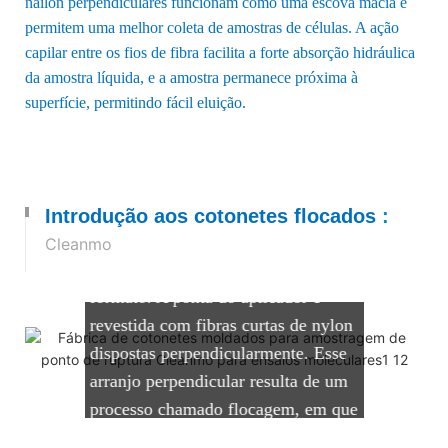
náilon perpendiculares funcionam como uma escova macia e
permitem uma melhor coleta de amostras de células. A ação
capilar entre os fios de fibra facilita a forte absorção hidráulica
da amostra líquida, e a amostra permanece próxima à
superfície, permitindo fácil eluição.
O que são cotonetes flocados?
Os cotonetes flocados da Cleanmo
são compostos por um aplicador de
Introdução aos cotonetes flocados
:
plástico moldado sólido com uma
Cleanmo
ponta que pode variar em tamanho e
formato. A ponta do aplicador é
revestida com fibras curtas de nylon
dispostas perpendicularmente. Esse
arranjo perpendicular resulta de um
processo chamado flocagem, em que
as fibras são pulverizadas na ponta