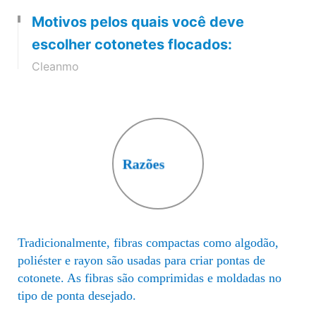
do cotonete, enquanto este é
Motivos pelos quais você deve
mantido em um campo eletrostático.
escolher cotonetes flocados:
O processo cria uma camada fina
Cleanmo
altamente absorvente com uma
estrutura aberta.
Razões
Tradicionalmente, fibras compactas como algodão,
poliéster e rayon são usadas para criar pontas de
cotonete. As fibras são comprimidas e moldadas no
tipo de ponta desejado.