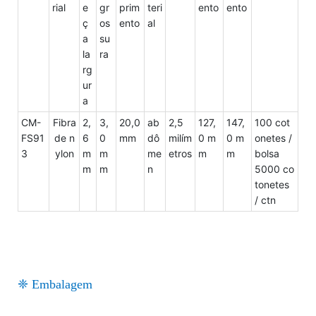
rial
e
gr
prim
teri
ento
ento
ç
os
ento
al
a
su
la
ra
rg
ur
a
CM-
Fibra
2,
3,
20,0
ab
2,5
127,
147,
100 cot
FS91
de n
6
0
mm
dô
milím
0 m
0 m
onetes /
3
ylon
m
m
me
etros
m
m
bolsa
m
m
n
5000 co
tonetes
/ ctn
❈ Embalagem