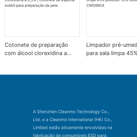
Cotonete de preparação
Limpador pré-umed
com álcool clorexidina a
para sala limpa 45
0,5% | Cotonete de espuma
poliéster 55% celul
estéril para preparação da
CM0660A
pele
A Shenzhen Cleanmo Technology Co.,
Ltd. e a Cleanmo International (HK) Co.,
Limited estão ativamente envolvidas na
fabricação de consumíveis ESD para