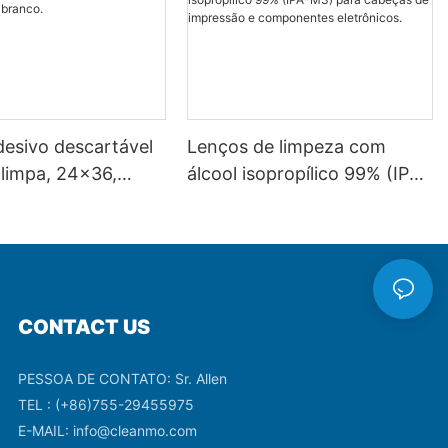
desivo descartável
Lenços de limpeza com
 limpa, 24x36,
álcool isopropílico 99% (IPA-
M3) para cabeças de
impressão e componentes
eletrônicos.
CONTACT US
PESSOA DE CONTATO: Sr. Allen
TEL : (+86)755-29455975
E-MAIL:
info@cleanmo.com