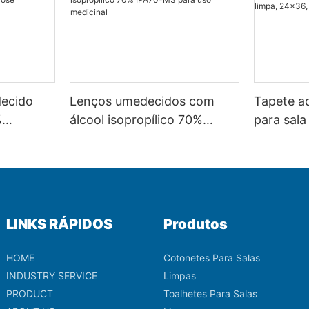
ecido
Lenços umedecidos com
Tapete a
%
álcool isopropílico 70%
para sala
ose
IPA70-M3 para uso
branco.
medicinal
LINKS RÁPIDOS
Produtos
HOME
Cotonetes Para Salas
INDUSTRY SERVICE
Limpas
PRODUCT
Toalhetes Para Salas