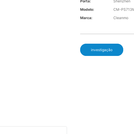
Porta:
Shenzhen
Modelo:
CM-PS713
Marca:
Cleanmo
investigação