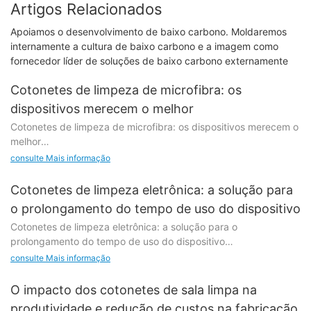
Artigos Relacionados
Apoiamos o desenvolvimento de baixo carbono. Moldaremos
internamente a cultura de baixo carbono e a imagem como
fornecedor líder de soluções de baixo carbono externamente
Cotonetes de limpeza de microfibra: os
dispositivos merecem o melhor
Cotonetes de limpeza de microfibra: os dispositivos merecem o
melhor
consulte Mais informação
Introdução:
Cotonetes de limpeza eletrônica: a solução para
No mundo acelerado de hoje, a tecnologia desempenha um
o prolongamento do tempo de uso do dispositivo
papel crucial em nossas vidas. De smartphones a tablets,
Cotonetes de limpeza eletrônica: a solução para o
laptops a câmeras, dependemos fortemente desses
prolongamento do tempo de uso do dispositivo
dispositivos para nos mantermos conectados e produtivos.
Para garantir sua longevidade e desempenho ideal, é essencial
consulte Mais informação
Introdução
mantê-los limpos e livres de poeira, sujeira e fuligem. Os
cotonetes de limpeza de microfibra surgiram como a solução
O impacto dos cotonetes de sala limpa na
No mundo acelerado de hoje, os dispositivos eletrônicos se
ideal para limpar manchas e resíduos com eficácia, oferecendo
produtividade e redução de custos na fabricação