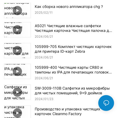
Как сборка нового аппликатора chg？
2025
02
11
A5021 Чистящие влажные салфетки
Чистящая карточка Чистящая палочка для
чистящих наборов Evolis
2024
06
21
105999-705 Комплект чистящих карточек
для принтера ID-карт Zebra
2024
06
21
105999-400 Чистящие карты CR80 и
тампоны из IPA для печатающих головок
для карточных принтеров Zebra P100i
2024
06
21
SW-3009-110B Салфетки из микрофибры
для чистых помещений, 9x9 дюймов
2024
01
23
Производство и упаковка чистящих
карточек Cleanmo Factory