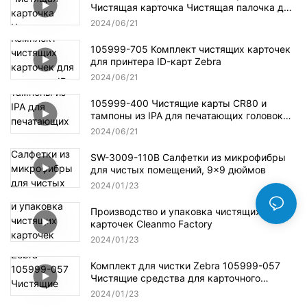
Чистящая карточка Чистящая палочка для
чистящих наборов Evolis
2024
06
21
105999-705 Комплект чистящих карточек
для принтера ID-карт Zebra
2024
06
21
105999-400 Чистящие карты CR80 и
тампоны из IPA для печатающих головок
для карточных принтеров Zebra P100i
2024
06
21
SW-3009-110B Салфетки из микрофибры
для чистых помещений, 9x9 дюймов
2024
01
23
Производство и упаковка чистящих
карточек Cleanmo Factory
2024
01
23
Комплект для чистки Zebra 105999-057
Чистящие средства для карточного
принтера
2024
01
23