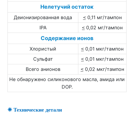
Нелетучий остаток
Деионизированная вода
0,11 мг/тампон
<
IPA
0,02 мг/тампон
<
Содержание ионов
Хлористый
0,01 мкг/тампон
<
Сульфат
0,01 мкг/тампон
<
Всего анионов
0,02 мкг/тампон
<
Не обнаружено силиконового масла, амида или
DOP.
❈ Технические детали