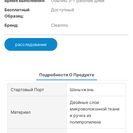
Время Выполнения:
Обычно 3-7 рабочих дней
Бесплатный
Доступный
Образец:
Бренд:
Cleanmo
расследование
Подробности О Продукте
Стартовый Порт
Шэньчжэнь
Двойные слои
микроволоконной ткани
Материал
и ручка из
полипропилена