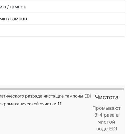
мкг/тампон
мкг/тампон
Чистота
Промывают
3-4 раза в
чистой
воде EDI