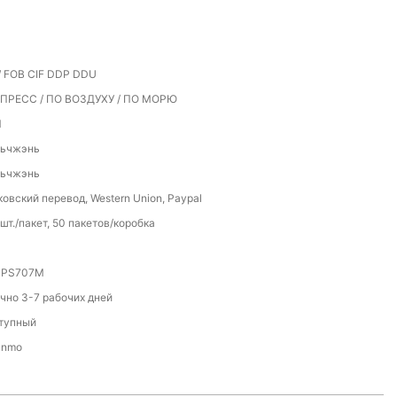
 FOB CIF DDP DDU
ПРЕСС / ПО ВОЗДУХУ / ПО МОРЮ
M
ьчжэнь
ьчжэнь
овский перевод, Western Union, Paypal
шт./пакет, 50 пакетов/коробка
-PS707M
чно 3-7 рабочих дней
тупный
anmo