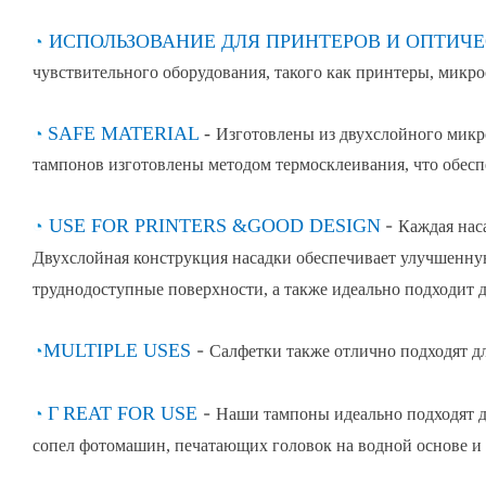
◔
ИСПОЛЬЗОВАНИЕ ДЛЯ ПРИНТЕРОВ И ОПТИЧ
чувствительного оборудования, такого как принтеры, микро
◔
SAFE MATERIAL
-
Изготовлены из двухслойного
микр
тампонов изготовлены методом термосклеивания, что обес
◔
USE FOR PRINTERS
&
GOOD DESIGN
-
Каждая нас
Двухслойная конструкция насадки обеспечивает улучшенну
труднодоступные поверхности, а также идеально подходит д
◔
MULTIPLE USES
-
Салфетки также отлично подходят д
◔
Г
REAT FOR USE
-
Наши тампоны идеально подходят д
сопел фотомашин, печатающих головок на водной основе и 