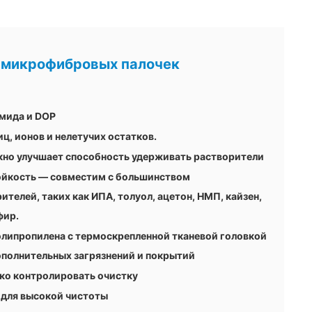
 микрофибровых палочек
амида и DOP
ц, ионов и нелетучих остатков.
но улучшает способность удерживать растворители
ойкость — совместим с большинством
телей, таких как ИПА, толуол, ацетон, НМП, кайзен,
фир.
олипропилена с термоскрепленной тканевой головкой
ополнительных загрязнений и покрытий
ко контролировать очистку
 для высокой чистоты