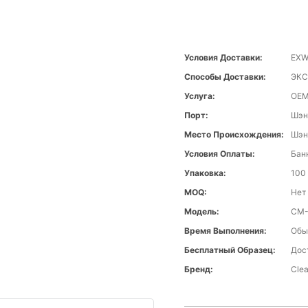
Условия Доставки:
EXW
Способы Доставки:
ЭКС
Услуга:
OE
Порт:
Шэн
Место Происхождения:
Шэн
Условия Оплаты:
Банк
Упаковка:
100 
MOQ:
Нет
Модель:
CM
Время Выполнения:
Обы
Бесплатный Образец:
Дос
Бренд:
Cle