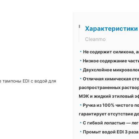
Характеристики
Cleanmo
◔
Не содержит силикона, 
◔
Низкое содержание части
◔
Двухслойное микроволок
◔
Отличная химическая ст
распространенных раствори
МЭК и жидкий этиловый э
◔
Ручка из 100% чистого п
гарантирует отсутствие д
◔
С гибкой лопастью — лег
◔
Промыт водой EDI 3 раза