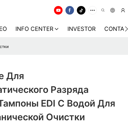
EO
INFO CENTER
INVESTOR
CONTAC
стки
е Для
атического Разряда
Тампоны EDI С Водой Для
нической Очистки