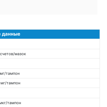
е данные
счетов/мазок
 мг/тампон
 мг/тампон
мкг/тампон