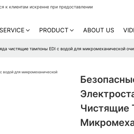
тся к клиентам искренне при предоставлении
SERVICE
PRODUCT
ABOUT US
VID
яда чистящие тампоны EDI с водой для микромеханической очи
Безопасны
Электрост
Чистящие 
Микромеха