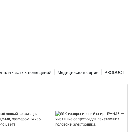
ь
ь их
важно
пуская
ра. Чистящие
ли идеальным
даления пятен
ную очистку
той статье мы
стящих
ы для чистых помещений
Медицинская серия
PRODUCT
ясним,
льно
з
технологии