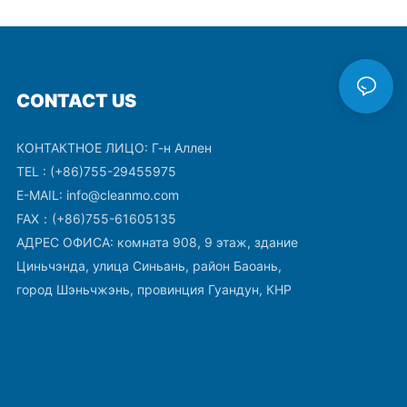
чистка всех
CONTACT US
стке
ранение их
КОНТАКТНОЕ ЛИЦО: Г-н Аллен
ки из
еальный
TEL : (+86)755-29455975
кой и
E-MAIL:
info@cleanmo.com
знений.
FAX：(+86)755-61605135
а ткани
АДРЕС ОФИСА: комната 908, 9 этаж, здание
линзам и
Циньчэнда, улица Синьань, район Баоань,
щательную
ь то удаление
город Шэньчжэнь, провинция Гуандун, КНР
ого экрана
 салфетки из
восходную
деального