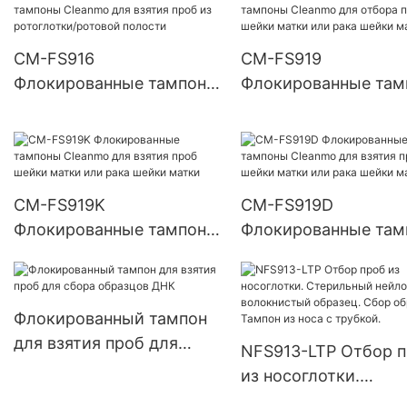
слюны
CM-FS916
CM-FS919
Флокированные тампоны
Флокированные там
Cleanmo для взятия проб
Cleanmo для отбора
из ротоглотки/ротовой
шейки матки или ра
полости
шейки матки
CM-FS919K
CM-FS919D
Флокированные тампоны
Флокированные там
Cleanmo для взятия проб
Cleanmo для взятия
шейки матки или рака
шейки матки или ра
шейки матки
шейки матки
Флокированный тампон
для взятия проб для
NFS913-LTP Отбор 
сбора образцов ДНК
из носоглотки.
Стерильный нейлон