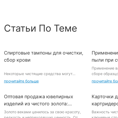
волокнистый образе
Сбор образцов. Там
из носа с трубкой.
Статьи По Теме
Спиртовые тампоны для очистки,
Применени
сбор крови
пыли при с
Применение в
Некоторые чистящие средства могут
сборе образц
создавать вредные химические соединения
прочитайте больше
прочитайте б
или запахи при совместном использовании.
Никогда не смешивайте средства,
Применение б
содержащие аммиак, с теми, которые
при сборе об
Оптовая продажа ювелирных
Карточки д
содержат отбеливатель. Triad также
беспыльных в
изделий из чистого золота:
картридеро
предлагает «подготовительные салфетки и
в очистке, но
украсьте свою коллекцию
поддержан
Золото веками ценилось за свою красоту,
Важность чис
тампоны», вложенные в упаковки с
используются 
редкость и непреходящую ценность. От
ключевые стр
драгоценными металлами
устройств
предварительно упакованными
почему же чи