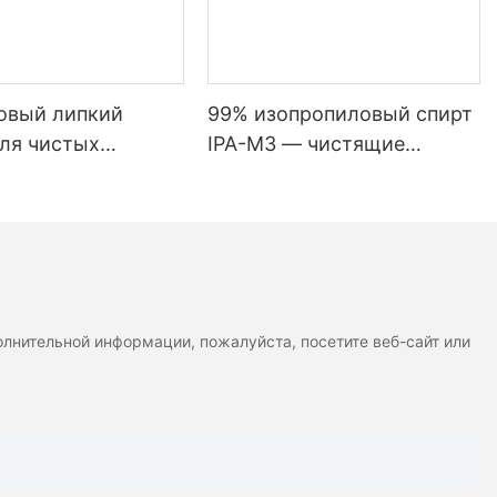
чистка всех
деального
овый липкий
99% изопропиловый спирт
для чистых
IPA-M3 — чистящие
в до
ий, размером
салфетки для печатающих
юймов, белого
головок и электроники.
з
лнительной информации, пожалуйста, посетите веб-сайт или
лфетки из
мную
 и
оим
 свойствам.
я салфеток,
ивных