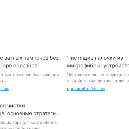
ц.
наконечником из
отбора проб 
пон
флокированного горла с
животных
транспортной трубкой.
е ватных тампонов без
Чистящие палочки из
боре образцов1
микрофибры: устройст
заслуживают лучшего
атных тампонов без пыли при
Чистящие палочки из микрофи
ов
устройства заслуживают лучш
ольше
прочитайте больше
Введение:
еспыльных ватных тампонов
разцов Самая большая роль
В современном быстро меня
ля чистки
атных тампонов заключается
технологии играют важнейшую
в: основные стратегии
 с ростом спроса они также
жизни. От смартфонов и планш
ия работоспособности
тящих карт для картридеров:
при сборе образцов. Так
ноутбуков и камер — мы акти
атегии поддержания
стые ватные тампоны можно
используем эти устройства, ч