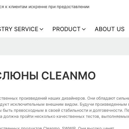
тся к клиентам искренне при предоставлении
STRY SERVICE
PRODUCT
ABOUT US
 СЛЮНЫ CLEANMO
ественных произведений наших дизайнеров. Они обладают силь
одукт исключительным внешним видом. Будучи произведенным 
ы быть превосходным в своей стабильности и долговечности. Пе
она должна пройти несколько качественных тестов, выполняемы
ественных продуктов Cleanmo, SWWIP. Они высоко ценят