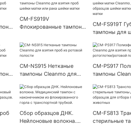
образцов из носоглотки
из ротовой по
CM-FS919V
CM-FS919T Гу
поны
Флокированные тампоны
тампоны для 
 проб
Cleanmo для взятия проб
матки Cleanmo
ка
шейки матки или рака
сбора образц
шейки матки
матки или рак
матки
CM-NS915 Нетканые
CM-PS917 Пол
поны
тампоны Cleanmo для
тампоны Clea
 проб
взятия проб из ротовой
взятия проб и
ка
полости
ротоглотки/ро
полости
проб
Сбор образцов ДНК.
CM-FS813 Тра
Нейлоновые волокна.
стерильные т
овый
Медицинский тампон с
сбора образцо