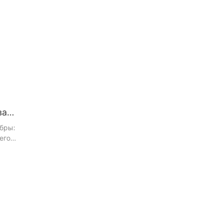
ДНК
ва
бры:
его
ющемся мире
 роль в нашей
етов до
вно
тобы