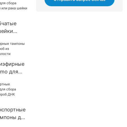
лости
бчатые
шейки
 для
ов шейки
а шейки
иэфирные
nmo для
з
товой
нспортные
ампоны для
в для