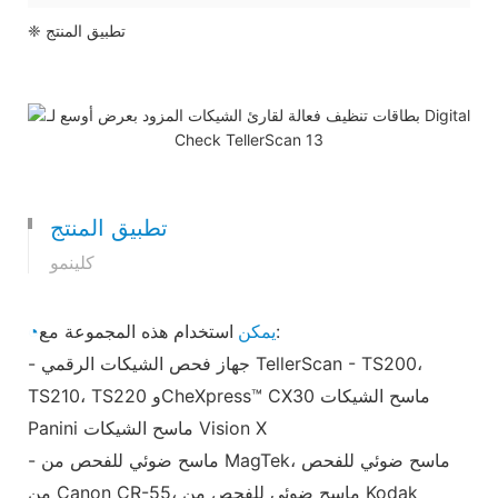
❈ تطبيق المنتج
تطبيق المنتج
كلينمو
استخدام هذه المجموعة مع:
◔يمكن
- جهاز فحص الشيكات الرقمي TellerScan - TS200،
TS210، TS220 وCheXpress™ CX30 ماسح الشيكات
Panini ماسح الشيكات Vision X
- ماسح ضوئي للفحص من MagTek، ماسح ضوئي للفحص
من Canon CR-55، ماسح ضوئي للفحص من Kodak