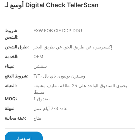
أوسع لـ Digital Check TellerScan
EXW FOB CIF DDP DDU
شروط
الشحن:
إكسبريس، عن طريق الجو، عن طريق البحر
طرق الشحن:
OEM
الخدمة:
شنتشن
ميناء:
T/T، ويسترن يونيون، باي بال
شروط الدفع:
يحتوي الصندوق الواحد على 25 بطاقة تنظيف مشبعة
التعبئة:
مسبقًا
1 صندوق
MOQ:
عادة 3-7 أيام عمل
مهلة:
متاح
عينة مجانية:
استفسار