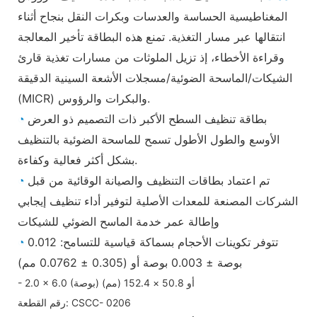
المغناطيسية الحساسة والعدسات وبكرات النقل بنجاح أثناء
انتقالها عبر مسار التغذية. تمنع هذه البطاقة تأخير المعالجة
وقراءة الأخطاء، إذ تزيل الملوثات من مسارات تغذية قارئ
الشيكات/الماسحة الضوئية/مسجلات الأشعة السينية الدقيقة
(MICR) والبكرات والرؤوس.
بطاقة تنظيف السطح الأكبر ذات التصميم ذو العرض
◔
الأوسع والطول الأطول تسمح للماسحة الضوئية بالتنظيف
بشكل أكثر فعالية وكفاءة.
تم اعتماد بطاقات التنظيف والصيانة الوقائية من قبل
◔
الشركات المصنعة للمعدات الأصلية لتوفير أداء تنظيف إيجابي
وإطالة عمر خدمة الماسح الضوئي للشيكات
تتوفر تكوينات الأحجام بسماكة قياسية للتسامح: 0.012
◔
بوصة ± 0.003 بوصة أو (0.305 ± 0.0762 مم)
- 2.0 × 6.0 (بوصة) أو 50.8 × 152.4 (مم)
رقم القطعة: CSCC- 0206