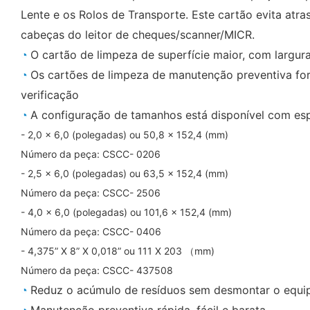
Lente e os Rolos de Transporte. Este cartão evita atr
cabeças do leitor de cheques/scanner/MICR.
◔
O cartão de limpeza de superfície maior, com largur
◔
Os cartões de limpeza de manutenção preventiva fo
verificação
◔
A configuração de tamanhos está disponível com espe
- 2,0 x 6,0 (polegadas) ou 50,8 x 152,4 (mm)
Número da peça: CSCC- 0206
- 2,5 x 6,0 (polegadas) ou 63,5 x 152,4 (mm)
Número da peça: CSCC- 2506
- 4,0 x 6,0 (polegadas) ou 101,6 x 152,4 (mm)
Número da peça: CSCC- 0406
- 4,375” X 8” X 0,018” ou 111 X 203 （mm)
Número da peça: CSCC- 437508
◔
Reduz o acúmulo de resíduos sem desmontar o equ
◔
Manutenção preventiva rápida, fácil e barata