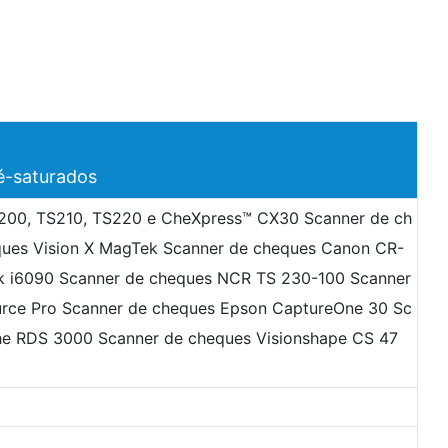
é-saturados
TS200, TS210, TS220 e CheXpress™ CX30 Scanner de ch
ques Vision X MagTek Scanner de cheques Canon CR-
k i6090 Scanner de cheques NCR TS 230-100 Scanner
urce Pro Scanner de cheques Epson CaptureOne 30 Sc
he RDS 3000 Scanner de cheques Visionshape CS 47