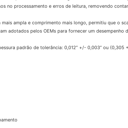
asos no processamento e erros de leitura, removendo cont
a mais ampla e comprimento mais longo, permitiu que o sca
ram adotados pelos OEMs para fornecer um desempenho de l
ssura padrão de tolerância: 0,012” +/- 0,003” ou (0,305 
ipamento