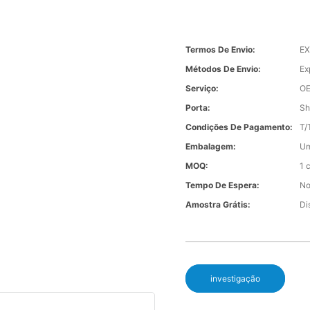
Termos De Envio:
EX
Métodos De Envio:
Ex
Serviço:
O
Porta:
Sh
Condições De Pagamento:
T/
Embalagem:
Um
MOQ:
1 
Tempo De Espera:
No
Amostra Grátis:
Di
investigação