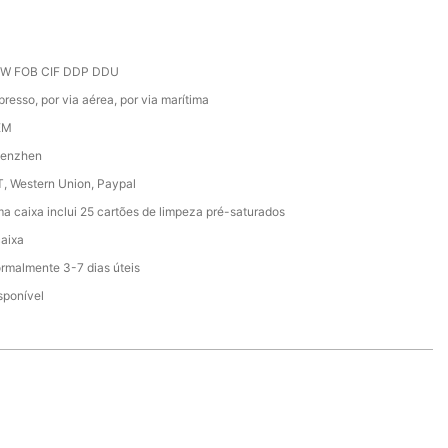
W FOB CIF DDP DDU
presso, por via aérea, por via marítima
EM
enzhen
T, Western Union, Paypal
a caixa inclui 25 cartões de limpeza pré-saturados
caixa
rmalmente 3-7 dias úteis
sponível