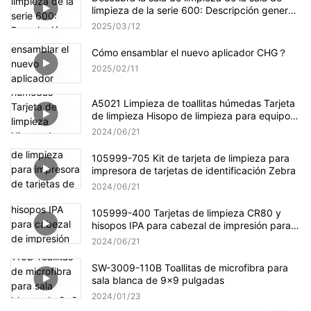
limpieza de la serie 600: Descripción general
del producto Ultimate
2025
03
12
Cómo ensamblar el nuevo aplicador CHG？
2025
02
11
A5021 Limpieza de toallitas húmedas Tarjeta
de limpieza Hisopo de limpieza para equipos
de limpieza Evolis
2024
06
21
105999-705 Kit de tarjeta de limpieza para
impresora de tarjetas de identificación Zebra
2024
06
21
105999-400 Tarjetas de limpieza CR80 y
hisopos IPA para cabezal de impresión para
impresoras de tarjetas Zebra P100i
2024
06
21
SW-3009-110B Toallitas de microfibra para
sala blanca de 9x9 pulgadas
2024
01
23