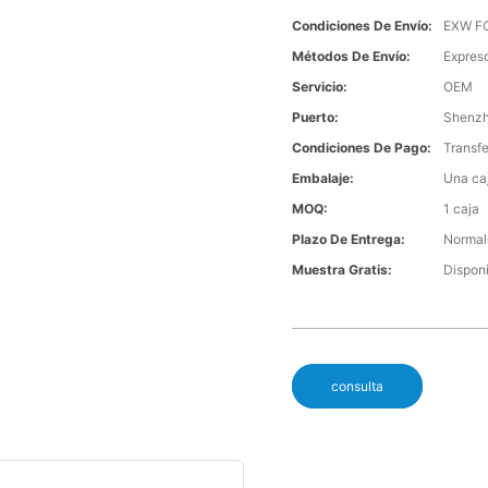
Condiciones De Envío:
EXW F
Métodos De Envío:
Expreso
Servicio:
OEM
Puerto:
Shenz
Condiciones De Pago:
Transfe
Embalaje:
Una caj
MOQ:
1 caja
Plazo De Entrega:
Normalm
Muestra Gratis:
Dispon
consulta