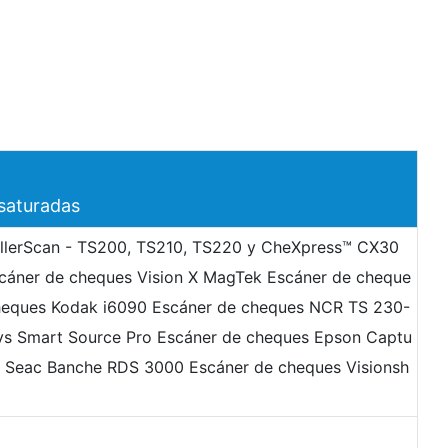
esaturadas
TellerScan - TS200, TS210, TS220 y CheXpress™ CX30
scáner de cheques Vision X MagTek Escáner de cheque
heques Kodak i6090 Escáner de cheques NCR TS 230-
ys Smart Source Pro Escáner de cheques Epson Captu
 Seac Banche RDS 3000 Escáner de cheques Visionsh