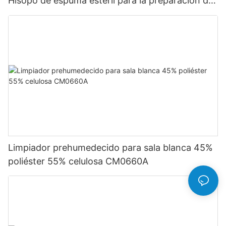
Hisopo de espuma estéril para la preparación de
la piel
Limpiador prehumedecido para sala blanca 45%
poliéster 55% celulosa CM0660A