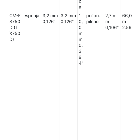
z
a
CM-F
esponja
3,2 mm
3,2 mm
1
polipro
2,7 m
66,0 m
S750
0,126"
0,126"
0,
pileno
m
m
D (T
0
0,106"
2.598"
X750
m
D)
m
0,
3
9
4"