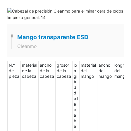
Mango transparente ESD
Cleanmo
N.º
material
ancho
grosor
lo
material
ancho
longitud
de
de la
de la
de la
n
del
del
del
pieza
cabeza
cabeza
cabeza
gi
mango
mango
mango
tu
d
d
e l
a
c
a
b
e