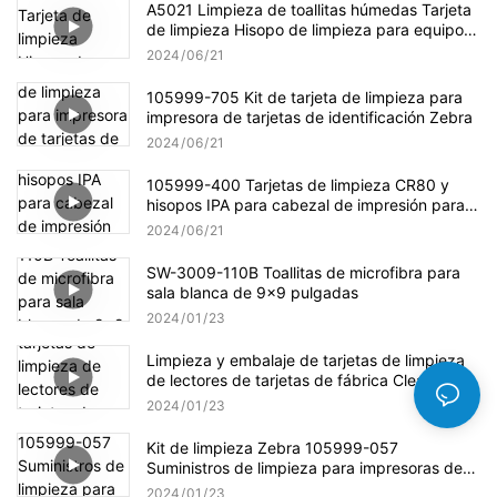
A5021 Limpieza de toallitas húmedas Tarjeta
de limpieza Hisopo de limpieza para equipos
de limpieza Evolis
2024
06
21
105999-705 Kit de tarjeta de limpieza para
impresora de tarjetas de identificación Zebra
2024
06
21
105999-400 Tarjetas de limpieza CR80 y
hisopos IPA para cabezal de impresión para
impresoras de tarjetas Zebra P100i
2024
06
21
SW-3009-110B Toallitas de microfibra para
sala blanca de 9x9 pulgadas
2024
01
23
Limpieza y embalaje de tarjetas de limpieza
de lectores de tarjetas de fábrica Cleanmo
2024
01
23
Kit de limpieza Zebra 105999-057
Suministros de limpieza para impresoras de
tarjetas
2024
01
23