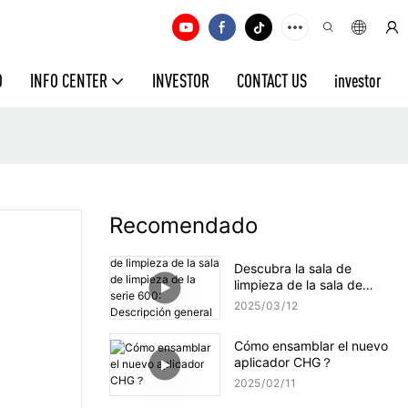
O
INFO CENTER
INVESTOR
CONTACT US
investor
Recomendado
Descubra la sala de
limpieza de la sala de
limpieza de la serie 600:
2025
03
12
Descripción general del
producto Ultimate
Cómo ensamblar el nuevo
aplicador CHG？
2025
02
11