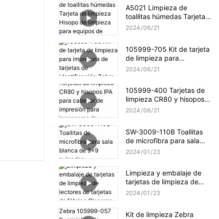
A5021 Limpieza de
toallitas húmedas Tarjeta
de limpieza Hisopo de
2024
06
21
limpieza para equipos de
limpieza Evolis
105999-705 Kit de tarjeta
de limpieza para
impresora de tarjetas de
2024
06
21
identificación Zebra
105999-400 Tarjetas de
limpieza CR80 y hisopos
IPA para cabezal de
2024
06
21
impresión para impresoras
de tarjetas Zebra P100i
SW-3009-110B Toallitas
de microfibra para sala
blanca de 9x9 pulgadas
2024
01
23
Limpieza y embalaje de
tarjetas de limpieza de
lectores de tarjetas de
2024
01
23
fábrica Cleanmo
Kit de limpieza Zebra