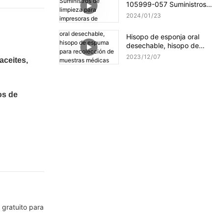
105999-057 Suministros
de limpieza para
2024
01
23
impresoras de tarjetas
Hisopo de esponja oral
desechable, hisopo de
espuma para recolección
2023
12
07
aceites,
de muestras médicas CM-
MFS740
os de
 gratuito para