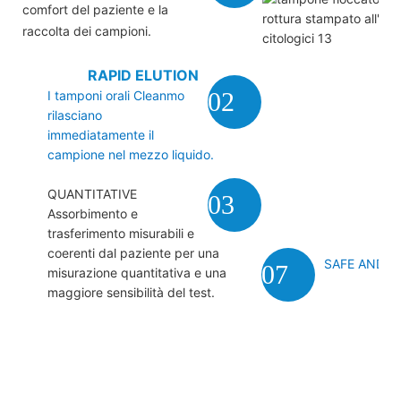
comfort del paziente e la
raccolta dei campioni.
RAPID ELUTION
02
I tamponi orali Cleanmo
rilasciano
immediatamente il
campione nel mezzo liquido.
QUANTITATIVE
03
Assorbimento e
trasferimento misurabili e
coerenti dal paziente per una
SAFE AND 
07
misurazione quantitativa e una
maggiore sensibilità del test.