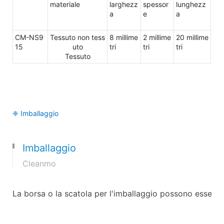
materiale
larghezz
spessor
lunghezz
a
a
e
a
mat
le
CM-NS9
Tessuto non tess
8 millime
2 millime
20 millime
AB
15
uto
tri
tri
tri
Tessuto
❈ Imballaggio
Imballaggio
Cleanmo
La borsa o la scatola per l'imballaggio possono essere 