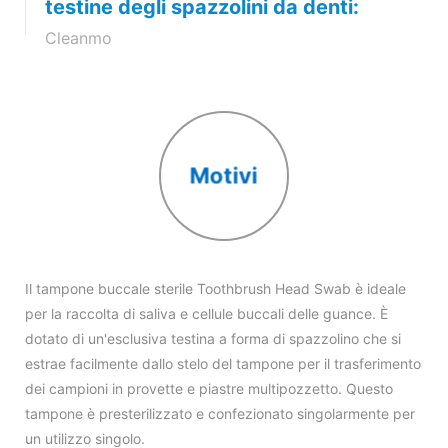
testine degli spazzolini da denti:
Cleanmo
Cosa sono i tamponi per il campioname
spazzolino da denti?
Si tratta di un tampone di campio
di spazzolino da denti per la diagnostic
Motivi
realizzato in fibra agugliata di grado 
testina è innocua per i microrganismi e
campione. Il design è perfetto e il fun
premere l'asta di spinta per espellere i
Il tampone buccale sterile Toothbrush Head Swab è ideale
raccolta dopo il prelievo.
per la raccolta di saliva e cellule buccali delle guance. È
dotato di un'esclusiva testina a forma di spazzolino che si
estrae facilmente dallo stelo del tampone per il trasferimento
dei campioni in provette e piastre multipozzetto. Questo
tampone è presterilizzato e confezionato singolarmente per
un utilizzo singolo.