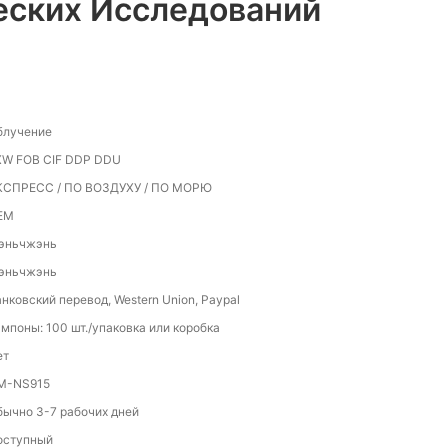
еских Исследований
блучение
XW FOB CIF DDP DDU
КСПРЕСС / ПО ВОЗДУХУ / ПО МОРЮ
EM
эньчжэнь
эньчжэнь
нковский перевод, Western Union, Paypal
мпоны: 100 шт./упаковка или коробка
ет
M-NS915
бычно 3-7 рабочих дней
оступный