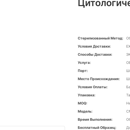
Цитологич
Стерилизованный Метод:
О
Условия Доставки:
E
Способы Доставки:
Э
Услуга:
O
Порт:
Ш
Место Происхождения:
Ш
Условия Оплаты:
Ба
Упаковка:
Та
MOQ:
Н
Модель:
C
Время Выполнения:
О
Бесплатный Образец:
Д