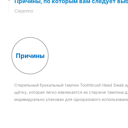
Причины, по которым вам следует выб
Cleanmo
Что представляют собой т
с головки зубной щетки?
Причины
Это тампон для взятия проб с щё
для клинической диагностики ротог
медицинского иглопробивного волок
Головка безопасна для микроорган
Стерильный буккальный тампон Toothbrush Head Swab и
сбора образцов. Конструкция совер
щётку, которая легко извлекается из стержня тампона 
простое: после взятия образца прос
индивидуально упакован для одноразового использовани
чтобы извлечь тампон в пробирку.