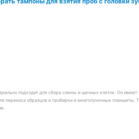
рать тампоны для взятия проб с головки зу
ампоны для взятия проб
чкой в ​​форме зубной щётки
лотки. Он изготовлен из
на и ручки из АБС-пластика.
измов и повышает качество
деально подходит для сбора слюны и щечных клеток. Он имеет
шенна, а использование
для переноса образцов в пробирки и многолуночные планшеты. 
то нажмите на толкатель,
я.