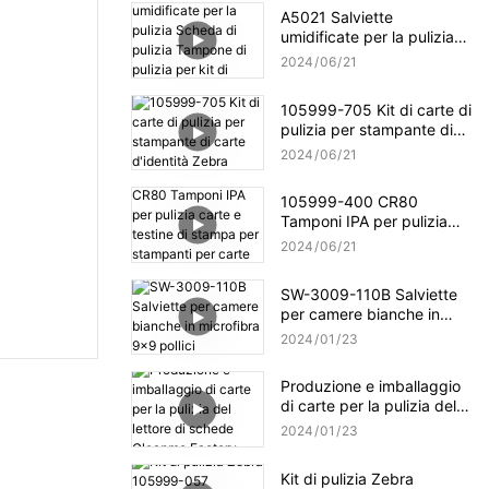
A5021 Salviette
umidificate per la pulizia
Scheda di pulizia
2024
06
21
Tampone di pulizia per kit
di pulizia Evolis
105999-705 Kit di carte di
pulizia per stampante di
carte d'identità Zebra
2024
06
21
105999-400 CR80
Tamponi IPA per pulizia
carte e testine di stampa
2024
06
21
per stampanti per carte
Zebra P100i
SW-3009-110B Salviette
per camere bianche in
microfibra 9x9 pollici
2024
01
23
Produzione e imballaggio
di carte per la pulizia del
lettore di schede Cleanmo
2024
01
23
Factory
Kit di pulizia Zebra