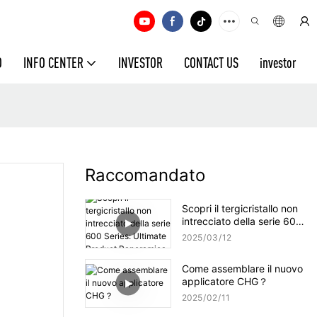
O
INFO CENTER
INVESTOR
CONTACT US
investor
Raccomandato
Scopri il tergicristallo non
intrecciato della serie 600
Series: Ultimate Product
2025
03
12
Panoramica
Come assemblare il nuovo
applicatore CHG？
2025
02
11