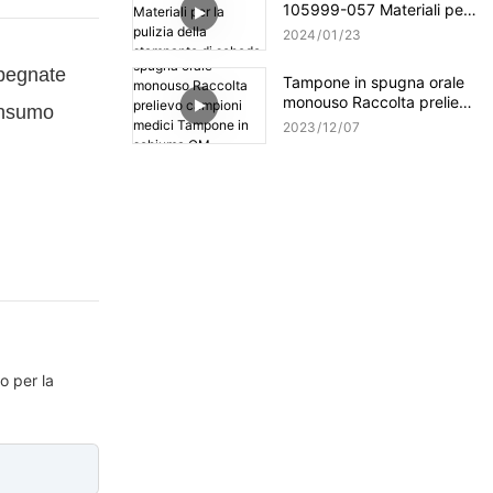
105999-057 Materiali per
la pulizia della stampante
2024
01
23
di schede
mpegnate
Tampone in spugna orale
monouso Raccolta prelievo
consumo
campioni medici Tampone
2023
12
07
in schiuma CM-MFS740
o per la