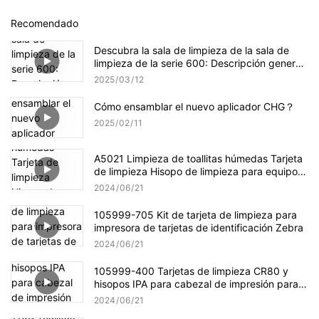
Recomendado
Descubra la sala de limpieza de la sala de
limpieza de la serie 600: Descripción general
del producto Ultimate
2025
03
12
Cómo ensamblar el nuevo aplicador CHG？
2025
02
11
A5021 Limpieza de toallitas húmedas Tarjeta
de limpieza Hisopo de limpieza para equipos
de limpieza Evolis
2024
06
21
105999-705 Kit de tarjeta de limpieza para
impresora de tarjetas de identificación Zebra
2024
06
21
105999-400 Tarjetas de limpieza CR80 y
hisopos IPA para cabezal de impresión para
impresoras de tarjetas Zebra P100i
2024
06
21